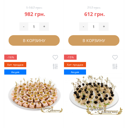
1 167 грн.
717 грн.
982 грн.
612 грн.
-
+
-
+
В КОРЗИНУ
В КОРЗИНУ
-16%
-15%
Хит продаж
Хит продаж
Акция
Акция