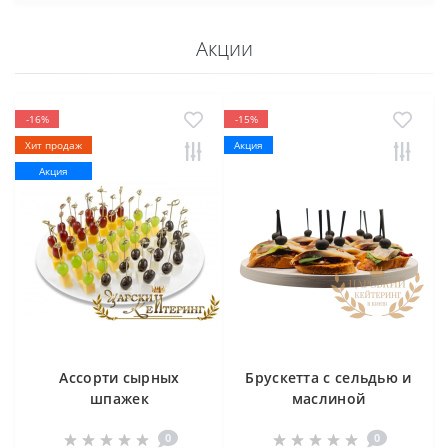
Акции
-16%
-15%
Хит продаж
Акция
Акция
Ассорти сырных
Брускетта с сельдью и
шпажек
маслиной
0
0