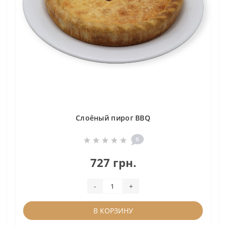
Слоёный пирог BBQ
0
727 грн.
-
+
В КОРЗИНУ